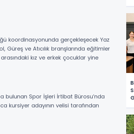
lüğü koordinasyonunda gerçekleşecek Yaz
, Güreş ve Atıcılık branşlarında eğitimler
arasındaki kız ve erkek çocuklar yine
B
S
da bulunan Spor İşleri İrtibat Bürosu’nda
G
M
zca kursiyer adayının velisi tarafından