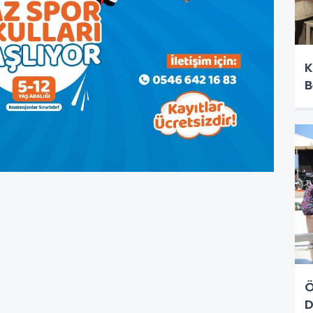
K
B
Ö
D