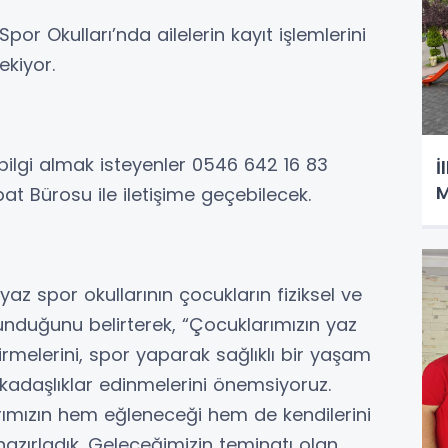
por Okulları’nda ailelerin kayıt işlemlerini
kiyor.
bilgi almak isteyenler 0546 642 16 83
İ
M
bat Bürosu ile iletişime geçebilecek.
yaz spor okullarının çocukların fiziksel ve
sunduğunu belirterek, “Çocuklarımızın yaz
ndirmelerini, spor yaparak sağlıklı bir yaşam
rkadaşlıklar edinmelerini önemsiyoruz.
arımızın hem eğleneceği hem de kendilerini
hazırladık. Geleceğimizin teminatı olan