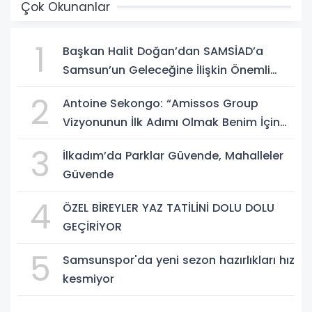
Çok Okunanlar
1
Başkan Halit Doğan’dan SAMSİAD’a
Samsun’un Geleceğine İlişkin Önemli
Müjdeler
2
Antoine Sekongo: “Amissos Group
Vizyonunun İlk Adımı Olmak Benim İçin
Çok Özel”
3
İlkadım’da Parklar Güvende, Mahalleler
Güvende
4
ÖZEL BİREYLER YAZ TATİLİNİ DOLU DOLU
GEÇİRİYOR
5
Samsunspor'da yeni sezon hazırlıkları hız
kesmiyor