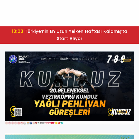
13:03
Türkiye’nin En Uzun Yelken Haftası Kalamış’ta
Start Alıyor