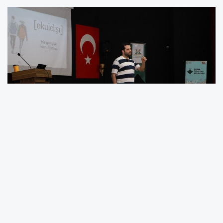
Bursa İl Milli Eğitim Müdürü Dr. Ahmet
Alireisoğlu, programda yaptığı konuşmada,
çocukların gelişimi üzerinde etkili olan birçok
faktör bulunduğunu ve bu nedenle onları