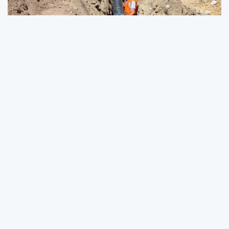
Malatya Büyükşehir Belediyesi Su ve
Kanalizasyon İdaresi (MASKİ) Genel Müdürlüğü
şehir genelinde altyapı çalışmalarına hız
kesmeden devam ediyor. Çalışmalar
kapsamında Kuluncak ilçesine bağlı Bicir
Mahallesi’nde kanalizasyon hattı inşa ediliyor.
Proje kapsamında toplamda 3 bin 500 metre
uzunluğunda bir kanalizasyon hattının 2 bin
500 metrelik kısmı tamamlandı. Çalışmalar