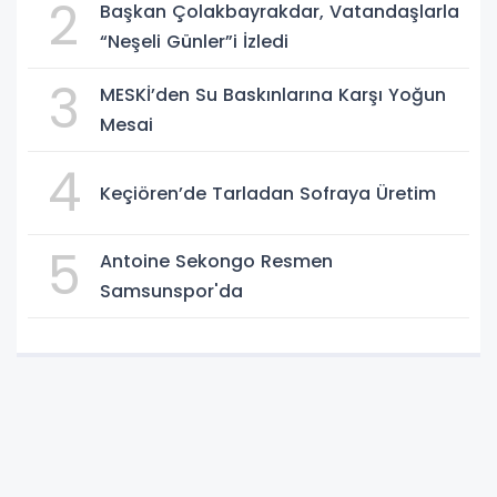
2
Başkan Çolakbayrakdar, Vatandaşlarla
“Neşeli Günler”i İzledi
3
MESKİ’den Su Baskınlarına Karşı Yoğun
Mesai
4
Keçiören’de Tarladan Sofraya Üretim
5
Antoine Sekongo Resmen
Samsunspor'da