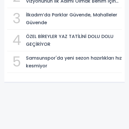
Vizyonunun İlk Adımı Olmak Benim İçin
Çok Özel”
3
İlkadım’da Parklar Güvende, Mahalleler
Güvende
4
ÖZEL BİREYLER YAZ TATİLİNİ DOLU DOLU
GEÇİRİYOR
5
Samsunspor'da yeni sezon hazırlıkları hız
kesmiyor