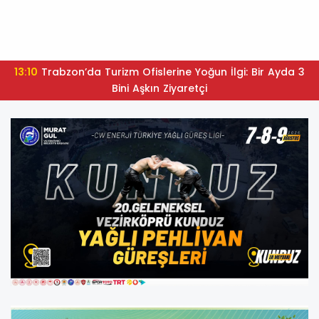
13:10
Trabzon’da Turizm Ofislerine Yoğun İlgi: Bir Ayda 3
Bini Aşkın Ziyaretçi