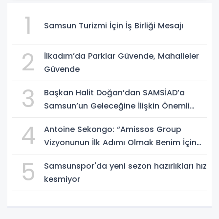
1
Samsun Turizmi İçin İş Birliği Mesajı
2
İlkadım’da Parklar Güvende, Mahalleler
Güvende
3
Başkan Halit Doğan’dan SAMSİAD’a
Samsun’un Geleceğine İlişkin Önemli
Müjdeler
4
Antoine Sekongo: “Amissos Group
Vizyonunun İlk Adımı Olmak Benim İçin
Çok Özel”
5
Samsunspor'da yeni sezon hazırlıkları hız
kesmiyor