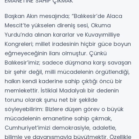
EMANETİNE SAHİP ÇIKMAK”
Başkan Akın mesajında; “Balıkesir’de Alaca
Mescit’te yükselen direniş sesi, Okuma
Yurdu’nda alınan kararlar ve Kuvayımilliye
Kongreleri; millet iradesinin hiçbir güce boyun
eğmeyeceğinin ilanı olmuştur. Çünkü
Balıkesir’imiz; sadece düşmana karşı savaşan
bir şehir değil, milli mücadelenin örgütlendiği,
halkın kendi kaderine sahip çıktığı öncü bir
memlekettir. İstiklal Madalyalı bir dedenin
torunu olarak şunu net bir şekilde
söyleyebilirim: Bizlere düşen görev o büyük
mücadelenin emanetine sahip çıkmak,
Cumhuriyet’imizi demokrasiyle, adaletle,
bilimle ve dayanışmayla büyütmektir. Özellikle