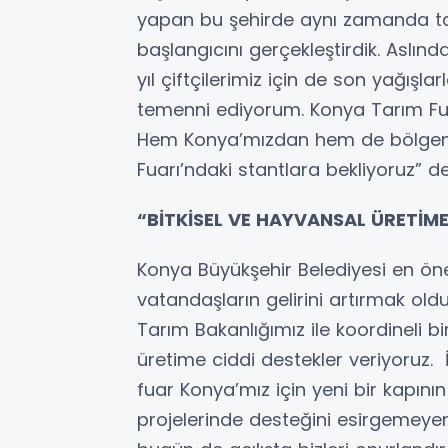
yapan bu şehirde aynı zamanda ta
başlangıcını gerçekleştirdik. Aslın
yıl çiftçilerimiz için de son yağışlarl
temenni ediyorum. Konya Tarım Fuarı 
Hem Konya’mızdan hem de bölgemiz
Fuarı’ndaki stantlara bekliyoruz” d
“BİTKİSEL VE HAYVANSAL ÜRETİME
Konya Büyükşehir Belediyesi en öne
vatandaşların gelirini artırmak o
Tarım Bakanlığımız ile koordineli b
üretime ciddi destekler veriyoruz.
fuar Konya’mız için yeni bir kapını
projelerinde desteğini esirgemeyen,