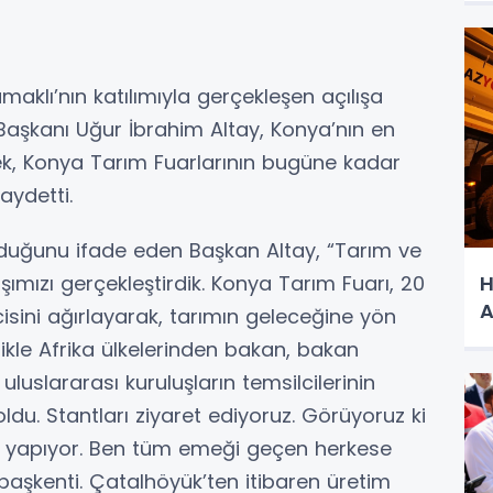
klı’nın katılımıyla gerçekleşen açılışa
Başkanı Uğur İbrahim Altay, Konya’nın en
rek, Konya Tarım Fuarlarının bugüne kadar
kaydetti.
olduğunu ifade eden Başkan Altay, “Tarım ve
şımızı gerçekleştirdik. Konya Tarım Fuarı, 20
H
A
isini ağırlayarak, tarımın geleceğine yön
kle Afrika ülkelerinden bakan, bakan
luslararası kuruluşların temsilcilerinin
oldu. Stantları ziyaret ediyoruz. Görüyoruz ki
er yapıyor. Ben tüm emeği geçen herkese
başkenti. Çatalhöyük’ten itibaren üretim