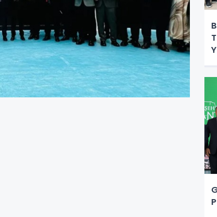
B
T
Y
G
P