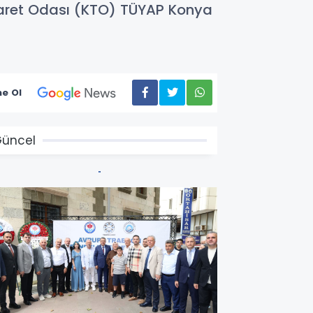
icaret Odası (KTO) TÜYAP Konya
e Ol
üncel