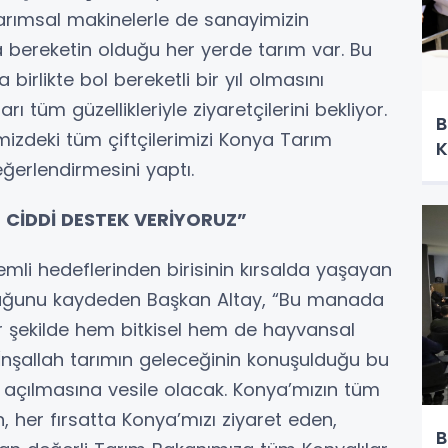
rımsal makinelerle de sanayimizin
da bereketin olduğu her yerde tarım var. Bu
a birlikte bol bereketli bir yıl olmasını
tüm güzellikleriyle ziyaretçilerini bekliyor.
B
deki tüm çiftçilerimizi Konya Tarım
K
eğerlendirmesini yaptı.
 CİDDİ DESTEK VERİYORUZ”
mli hedeflerinden birisinin kırsalda yaşayan
lduğunu kaydeden Başkan Altay, “Bu manada
ir şekilde hem bitkisel hem de hayvansal
 İnşallah tarımın geleceğinin konuşulduğu bu
n açılmasına vesile olacak. Konya’mızın tüm
 her fırsatta Konya’mızı ziyaret eden,
B