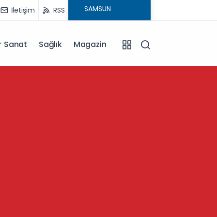
İletişim
RSS
r Sanat
Sağlık
Magazin
13:57
Kütahy