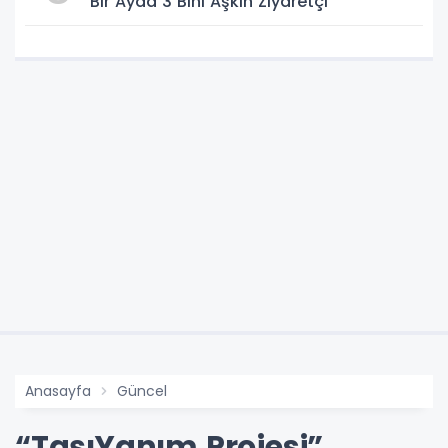
Bir Ayda 3 Bini Aşkın Ziyaretçi
Anasayfa
Güncel
“TaşıYanım Projesi”