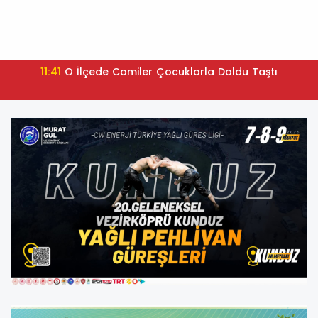
11:41
O İlçede Camiler Çocuklarla Doldu Taştı