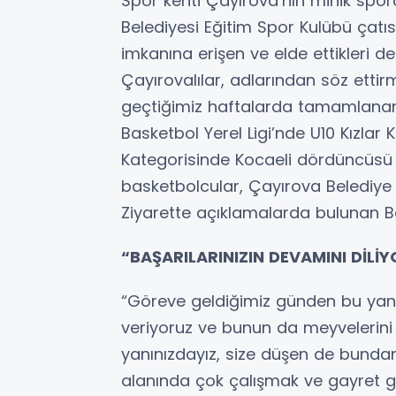
Spor kenti Çayırova’nın minik spo
Belediyesi Eğitim Spor Kulübü çatı
imkanına erişen ve elde ettikleri de
Çayırovalılar, adlarından söz ett
geçtiğimiz haftalarda tamamlana
Basketbol Yerel Ligi’nde U10 Kızlar K
Kategorisinde Kocaeli dördüncüsü 
basketbolcular, Çayırova Belediye B
Ziyarette açıklamalarda bulunan Baş
“BAŞARILARINIZIN DEVAMINI DİLİ
“Göreve geldiğimiz günden bu yan
veriyoruz ve bunun da meyvelerini bu
yanınızdayız, size düşen de bund
alanında çok çalışmak ve gayret gö