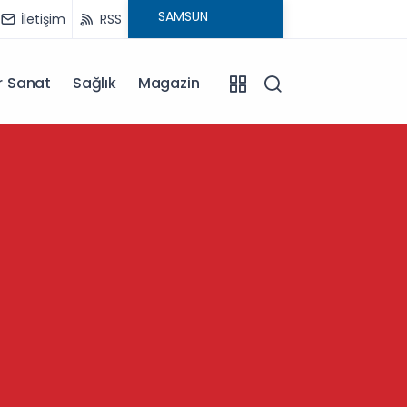
İletişim
RSS
r Sanat
Sağlık
Magazin
13:57
Kütahy