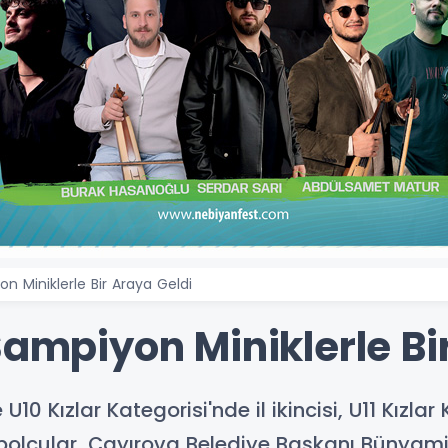
n Miniklerle Bir Araya Geldi
Şampiyon Miniklerle Bi
10 Kızlar Kategorisi'nde il ikincisi, U11 Kızlar 
lcular, Çayırova Belediye Başkanı Bünyamin Çi