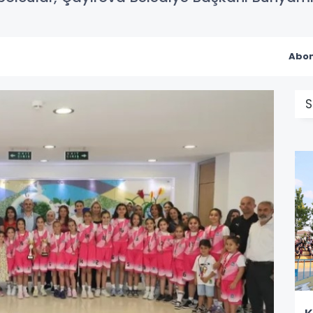
Abon
S