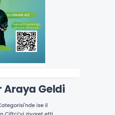
r Araya Geldi
Kategorisi'nde ise il
ftçi’yi ziyaret etti.