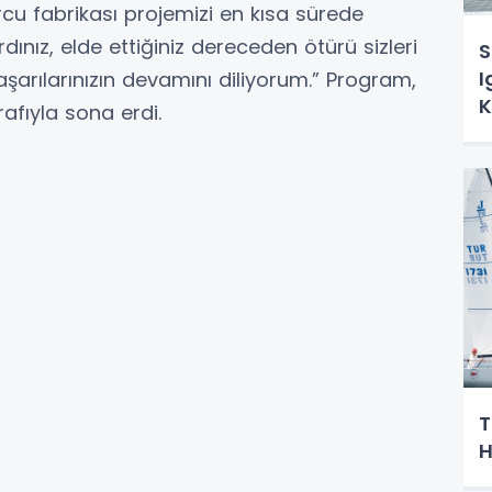
orcu fabrikası projemizi en kısa sürede
ınız, elde ettiğiniz dereceden ötürü sizleri
S
I
aşarılarınızın devamını diliyorum.” Program,
K
afıyla sona erdi.
T
H