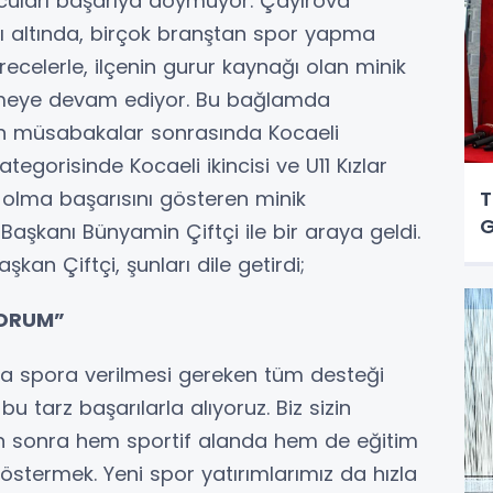
rcuları başarıya doymuyor. Çayırova
sı altında, birçok branştan spor yapma
recelerle, ilçenin gurur kaynağı olan minik
irmeye devam ediyor. Bu bağlamda
n müsabakalar sonrasında Kocaeli
ategorisinde Kocaeli ikincisi ve U11 Kızlar
olma başarısını gösteren minik
T
G
aşkanı Bünyamin Çiftçi ile bir araya geldi.
kan Çiftçi, şunları dile getirdi;
YORUM”
a spora verilmesi gereken tüm desteği
 tarz başarılarla alıyoruz. Biz sizin
an sonra hem sportif alanda hem de eğitim
stermek. Yeni spor yatırımlarımız da hızla