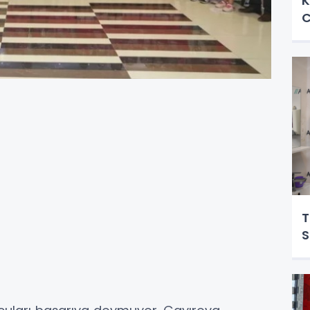
K
C
T
S