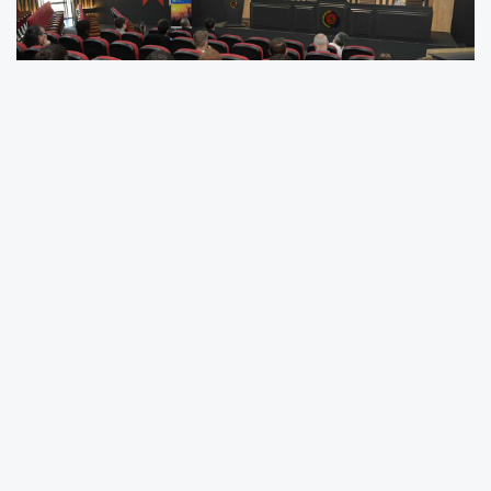
Samsun Ticaret ve Sanayi Odası (STSO)
koordinatörlüğünde faaliyetlerini sürdüren
Avrupa İşletmeler Ağı (AİA) Karadeniz Projesi
kapsamında, Oda üyelerine yönelik eğitimler
devam ediyor. Program kapsamında, Eğitmen
Abdullah Kumru tarafından, "Sürdürülebilir
Tedarik Zinciri & Lojistik Yönetimi" konulu bir