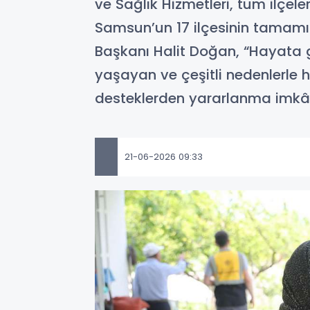
ve Sağlık Hizmetleri, tüm ilçel
Samsun’un 17 ilçesinin tamamın
Başkanı Halit Doğan, “Hayata ge
yaşayan ve çeşitli nedenlerle
desteklerden yararlanma imkân
21-06-2026 09:33