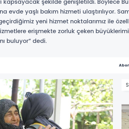
eri kapsayacak şekilde genişletildi. Böylece B
a evde yaşlı bakım hizmeti ulaştırılıyor. Sa
çirdiğimiz yeni hizmet noktalarımız ile özell
 hizmetlere erişmekte zorluk çeken büyükler
ı buluyor” dedi.
Abon
S