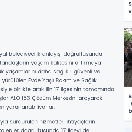
S
v
al belediyecilik anlayışı doğrultusunda
atandaşların yaşam kalitesini artırmaya
ük yaşamlarını daha sağlıklı, güvenli ve
 yürütülen Evde Yaşlı Bakım ve Sağlık
iyle birlikte artık ilin 17 ilçesinin tamamında
B
aşlar ALO 153 Çözüm Merkezini arayarak
"
n yararlanabiliyorlar.
b
d
la sürdürülen hizmetler, ihtiyaçların
alepler doğrultusunda 17 ilçeyi de