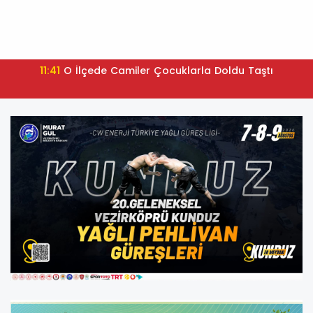
11:41
O İlçede Camiler Çocuklarla Doldu Taştı