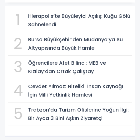
1
Hierapolis’te Büyüleyici Açılış: Kuğu Gölü
Sahnelendi
2
Bursa Büyükşehir’den Mudanya’ya Su
Altyapısında Büyük Hamle
3
Öğrencilere Afet Bilinci: MEB ve
Kızılay’dan Ortak Çalıştay
4
Cevdet Yılmaz: Nitelikli İnsan Kaynağı
İçin Milli Yetkinlik Hamlesi
5
Trabzon’da Turizm Ofislerine Yoğun İlgi:
Bir Ayda 3 Bini Aşkın Ziyaretçi