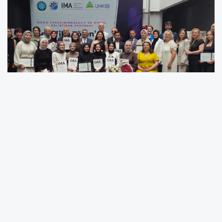
Öğrencilere teknik yeterlilik kazandırmakla
birlikte onları sektörün dinamiklerine
hazırlamak amacıyla yürütülen program
kapsamında 16 öğrencinin sertifika almaya
hak kazandığı törende, en başarılı 5 öğrenciye