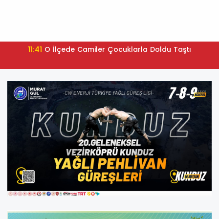
11:41
O İlçede Camiler Çocuklarla Doldu Taştı