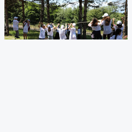
Samsun Büyükşehir Belediyesi ve TÜBİTAK iş
birliğinde hayata geçirilen “Bilim Samsun’la
Griden Yeşile” projesi bilim ve çevre bilincini
bir arada sunan etkinliklerle başladı. 11-14 yaş
aralığındaki (5, 6, 7 ve 8. sınıf) öğrenciler için