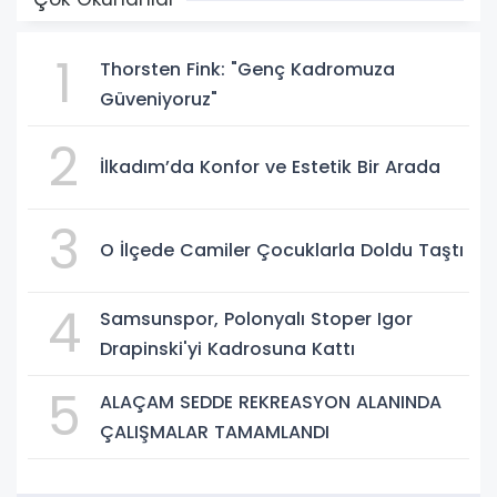
1
Thorsten Fink: "Genç Kadromuza
Güveniyoruz"
2
İlkadım’da Konfor ve Estetik Bir Arada
3
O İlçede Camiler Çocuklarla Doldu Taştı
4
Samsunspor, Polonyalı Stoper Igor
Drapinski'yi Kadrosuna Kattı
5
ALAÇAM SEDDE REKREASYON ALANINDA
ÇALIŞMALAR TAMAMLANDI