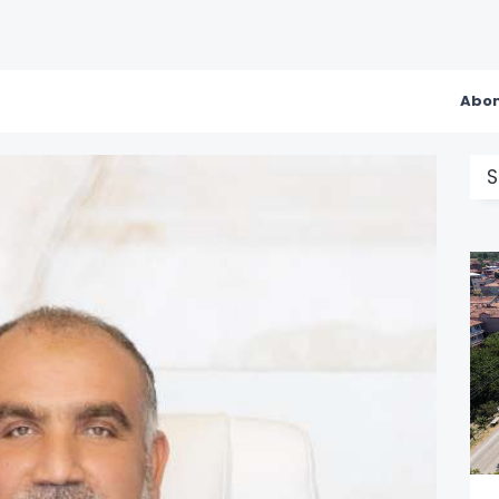
Abon
S