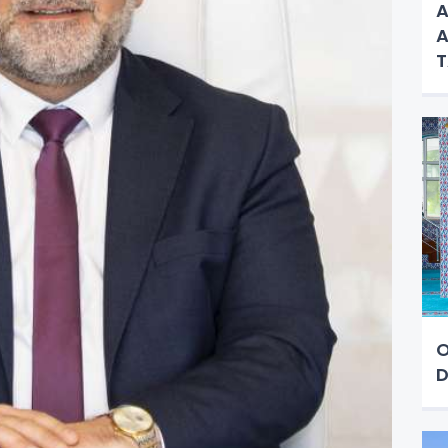
A
A
O
D