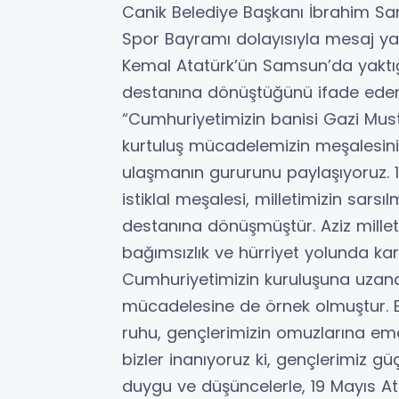
Canik Belediye Başkanı İbrahim San
Spor Bayramı dolayısıyla mesaj ya
Kemal Atatürk’ün Samsun’da yaktığı
destanına dönüştüğünü ifade eden
“Cumhuriyetimizin banisi Gazi Mu
kurtuluş mücadelemizin meşalesini y
ulaşmanın gururunu paylaşıyoruz. 1
istiklal meşalesi, milletimizin sarsı
destanına dönüşmüştür. Aziz millet
bağımsızlık ve hürriyet yolunda kar
Cumhuriyetimizin kuruluşuna uzanan
mücadelesine de örnek olmuştur.
ruhu, gençlerimizin omuzlarına em
bizler inanıyoruz ki, gençlerimiz g
duygu ve düşüncelerle, 19 Mayıs A