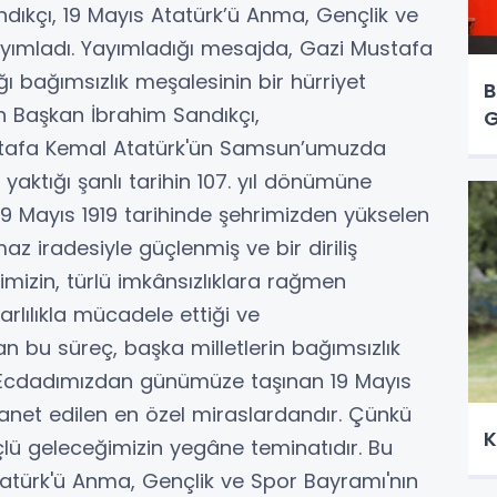
dıkçı, 19 Mayıs Atatürk’ü Anma, Gençlik ve
yımladı. Yayımladığı mesajda, Gazi Mustafa
 bağımsızlık meşalesinin bir hürriyet
B
 Başkan İbrahim Sandıkçı,
G
stafa Kemal Atatürk'ün Samsun’umuzda
aktığı şanlı tarihin 107. yıl dönümüne
9 Mayıs 1919 tarihinde şehrimizden yükselen
lmaz iradesiyle güçlenmiş ve bir diriliş
imizin, türlü imkânsızlıklara rağmen
arlılıkla mücadele ettiği ve
 bu süreç, başka milletlerin bağımsızlık
 Ecdadımızdan günümüze taşınan 19 Mayıs
anet edilen en özel miraslardandır. Çünkü
K
üçlü geleceğimizin yegâne teminatıdır. Bu
tatürk'ü Anma, Gençlik ve Spor Bayramı'nın