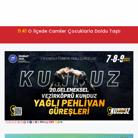
11:41
O İlçede Camiler Çocuklarla Doldu Taştı