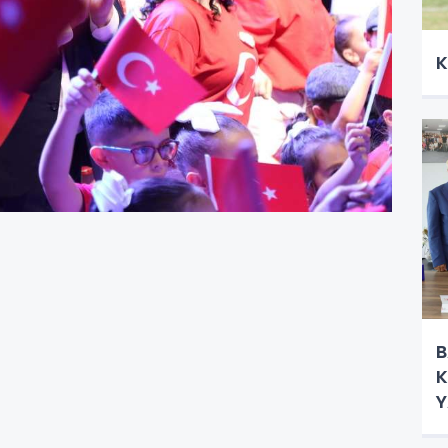
K
B
K
Y
G