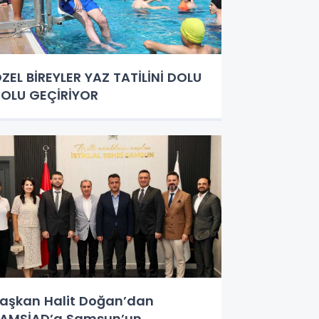
ZEL BİREYLER YAZ TATİLİNİ DOLU
OLU GEÇİRİYOR
aşkan Halit Doğan’dan
AMSİAD’a Samsun’un