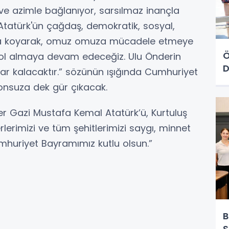
ve azimle bağlanıyor, sarsılmaz inançla
 Atatürk'ün çağdaş, demokratik, sosyal,
taya koyarak, omuz omuza mücadele etmeye
Ö
yol almaya devam edeceğiz. Ulu Önderin
D
dar kalacaktır.” sözünün ışığında Cumhuriyet
sonsuza dek gür çıkacak.
r Gazi Mustafa Kemal Atatürk’ü, Kurtuluş
rimizi ve tüm şehitlerimizi saygı, minnet
huriyet Bayramımız kutlu olsun.”
B
S