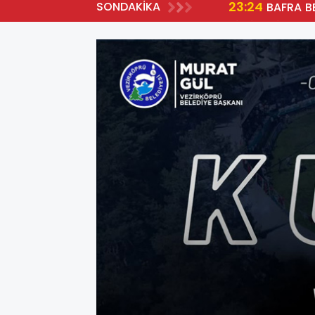
23:24
SONDAKİKA
BAFRA BELEDİYE BAŞKANI HAMİT KILIÇ'TAN SİMDER ÜYELERİNE YATIRIM ÇAĞRISI: "BAFRA'NIN GELECEĞİNE
BİRLİKTE İMZA 