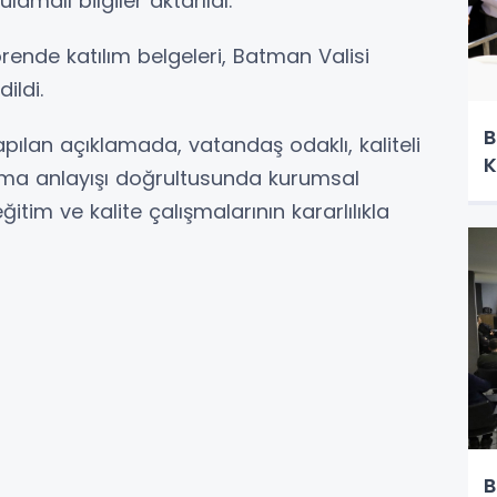
amalı bilgiler aktarıldı.
ende katılım belgeleri, Batman Valisi
ildi.
B
ılan açıklamada, vatandaş odaklı, kaliteli
K
unma anlayışı doğrultusunda kurumsal
tim ve kalite çalışmalarının kararlılıkla
B