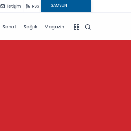
İletişim
RSS
r Sanat
Sağlık
Magazin
13:39
Büyükb