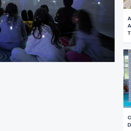
A
A
O
D