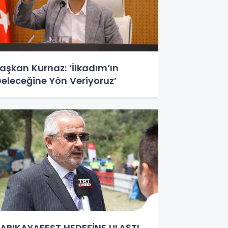
aşkan Kurnaz: ‘İlkadım’ın
eleceğine Yön Veriyoruz’
APIKAYAFEST HEDEFİNE ULAŞTI