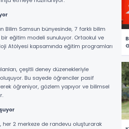
e inşa etmeye hazırlanıyor.
yor
an Bilim Samsun bünyesinde, 7 farklı bilim
ş bir eğitim modeli sunuluyor. Ortaokul ve
B
G
noloji Atölyesi kapsamında eğitim programları
anları, çeşitli deney düzenekleriyle
 oluşuyor. Bu sayede öğrenciler pasif
yerek öğreniyor, gözlem yapıyor ve bilimsel
r.
uşuyor
er, her 2 merkeze de randevu oluşturarak
K