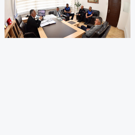
Toplantıda, Kurban Bayramı süresince
vatandaşların huzurlu, sağlıklı ve güvenli bir
bayram geçirmesi için yürütülecek denetim ve
kontrol faaliyetleri ele alınırken, kent genelinde
uygulanacak çalışmalar hakkında kapsamlı
değerlendirmelerde bulunuldu.