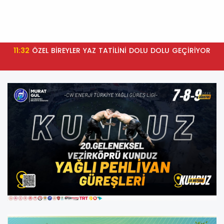
11:32
ÖZEL BİREYLER YAZ TATİLİNİ DOLU DOLU GEÇİRİYOR