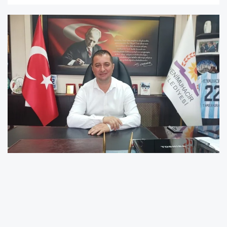
Kıral, seçim öncesinde Kaletepe mevkiine
açılan kuyular için “Yenimuhacır’ın 50 yıllık su
sorununu çözdük” denilerek görkemli açılışlar
yapılmış, kamuoyuna büyük vaatlerde