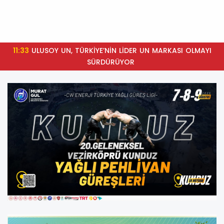
11:33
ULUSOY UN, TÜRKİYE’NİN LİDER UN MARKASI OLMAYI
SÜRDÜRÜYOR