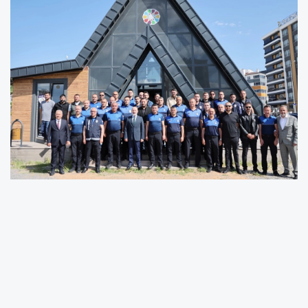
Zabıta ekiplerinden hizmet binasında görev
yapan personele kadar tüm çalışanları ziyaret
eden Kayseri Kocasinan Belediye Başkanı
Ahmet Çolakbayrakdar, fedakârca görev
yapan personellere teşekkür etti.