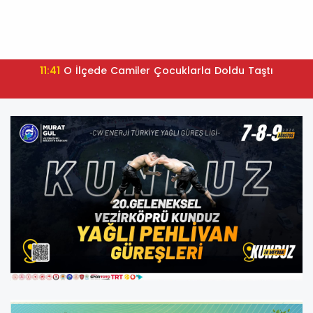
11:41
O İlçede Camiler Çocuklarla Doldu Taştı