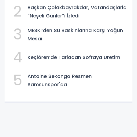
2
Başkan Çolakbayrakdar, Vatandaşlarla
“Neşeli Günler”i İzledi
3
MESKİ’den Su Baskınlarına Karşı Yoğun
Mesai
4
Keçiören’de Tarladan Sofraya Üretim
5
Antoine Sekongo Resmen
Samsunspor'da