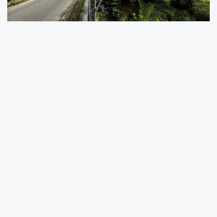
Afet yönetimi kapsamında büyük önem
taşıyan bu sistem, ilk etapta şehrin en riskli su
kaynaklarından biri olan Civil Deresi üzerinde
uygulanmaya başlandı.
Türkiye genelinde yerel yönetimlerin afet
yönetimi alanında yapabileceği önemli
atılımlara örnek teşkil eden erken uyarı
sisteminin ilerleyen dönemlerde diğer