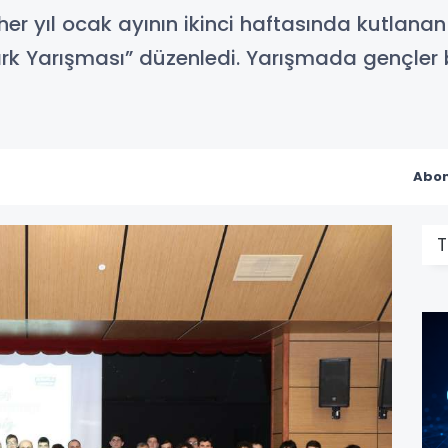
er yıl ocak ayının ikinci haftasında kutlana
Park Yarışması” düzenledi. Yarışmada gençler ba
Abon
T