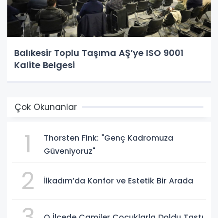
Balıkesir Toplu Taşıma AŞ’ye ISO 9001
Kalite Belgesi
Çok Okunanlar
1
Thorsten Fink: "Genç Kadromuza
Güveniyoruz"
2
İlkadım’da Konfor ve Estetik Bir Arada
3
O İlçede Camiler Çocuklarla Doldu Taştı