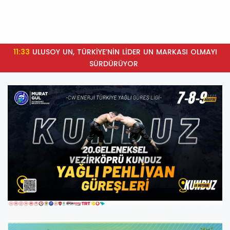
11:33
ULUSOY UN, TÜRKİYE’NİN LİDER UN MARKASI OLMAYI
SÜRDÜRÜYOR