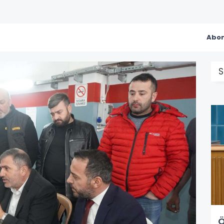
Abon
S
Ö