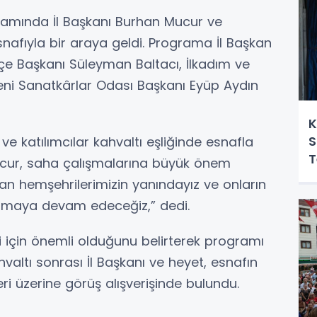
ramında İl Başkanı Burhan Mucur ve
snafıyla bir araya geldi. Programa İl Başkan
lçe Başkanı Süleyman Baltacı, İlkadım ve
eni Sanatkârlar Odası Başkanı Eyüp Aydın
K
S
i ve katılımcılar kahvaltı eşliğinde esnafla
T
Mucur, saha çalışmalarına büyük önem
man hemşehrilerimizin yanındayız ve onların
olmaya devam edeceğiz,” dedi.
i için önemli olduğunu belirterek programı
hvaltı sonrası İl Başkanı ve heyet, esnafın
eri üzerine görüş alışverişinde bulundu.