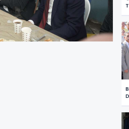
T
B
D