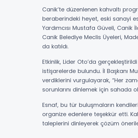
Canik’te düzenlenen kahvaltı prog
beraberindeki heyet, eski sanayi e
Yardımcısı Mustafa Güveli, Canik İ
Canik Belediye Meclis Üyeleri, Mad
da katıldı.
Etkinlik, Lider Oto’da gerçekleştirild
istişarelerde bulundu. İl Başkanı 
verdiklerini vurgulayarak, “Her za
sorunlarını dinlemek için sahada 
Esnaf, bu tür buluşmaların kendiler
organize edenlere teşekkür etti. Ka
taleplerini dinleyerek çözüm öneril