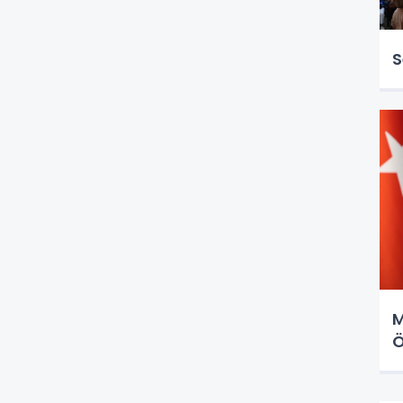
S
M
Ö