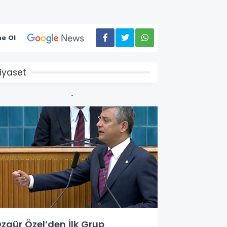
e Ol
iyaset
zgür Özel’den İlk Grup