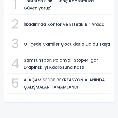
1
Thorsten Fink: "Genç Kadromuza
Güveniyoruz"
2
İlkadım’da Konfor ve Estetik Bir Arada
3
O İlçede Camiler Çocuklarla Doldu Taştı
4
Samsunspor, Polonyalı Stoper Igor
Drapinski'yi Kadrosuna Kattı
5
ALAÇAM SEDDE REKREASYON ALANINDA
ÇALIŞMALAR TAMAMLANDI