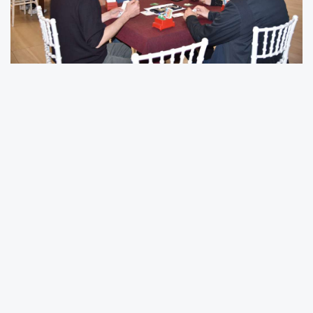
Atakum Belediyesi, 19 Mayıs Atatürk'ü Anma
Gençlik ve Spor Bayramı etkinlikleri
kapsamında çeşitli branşlarda spor
turnuvalarına ev sahipliği yapmaya devam
ediyor. Atakum Belediyesi ve Atakum Kent
Konseyi iş birliğinde ve Samsun Briç Spor
Kulübü ile Atakum Briç Spor Kulübü katkılarıyla
19 Mayıs Briç Turnuvası gerçekleştirildi. Atakum
Belediyesi Düğün Salonu’da düzenlenen
turnuvaya Samsun’un yanı sıra Çorum,
Amasya, Ordu, Giresun ve Sinop’tan sporcular