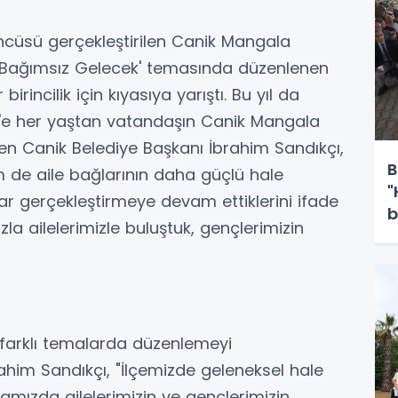
ncüsü gerçekleştirilen Canik Mangala
 'Bağımsız Gelecek' temasında düzenlenen
irincilik için kıyasıya yarıştı. Bu yıl da
0'e her yaştan vatandaşın Canik Mangala
irten Canik Belediye Başkanı İbrahim Sandıkçı,
B
 de aile bağlarının daha güçlü hale
"
 gerçekleştirmeye devam ettiklerini ifade
b
a ailelerimizle buluştuk, gençlerimizin
d
 farklı temalarda düzenlemeyi
ahim Sandıkçı, "İlçemizde geleneksel hale
mızda ailelerimizin ve gençlerimizin