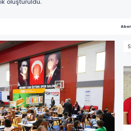
ık oluşturuldu.
Abon
S