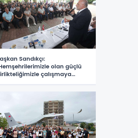
aşkan Sandıkçı:
Hemşehrilerimizle olan güçlü
irlikteliğimizle çalışmaya
evam ediyoruz"