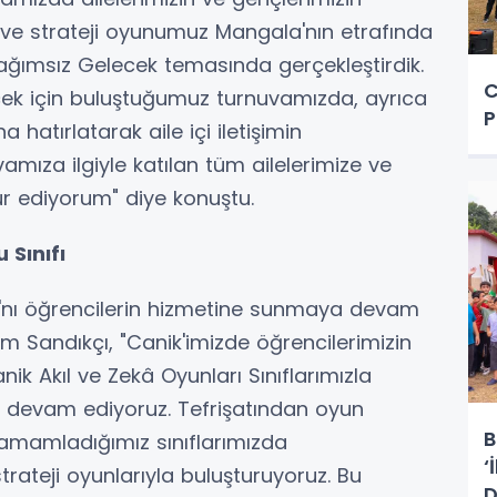
ekâ ve strateji oyunumuz Mangala'nın etrafında
ağımsız Gelecek temasında gerçekleştirdik.
C
lecek için buluştuğumuz turnuvamızda, ayrıca
P
 hatırlatarak aile içi iletişimin
mıza ilgiyle katılan tüm ailelerimize ve
r ediyorum" diye konuştu.
 Sınıfı
arı'nı öğrencilerin hizmetine sunmaya devam
him Sandıkçı, "Canik'imizde öğrencilerimizin
 Akıl ve Zekâ Oyunları Sınıflarımızla
e devam ediyoruz. Tefrişatından oyun
B
tamamladığımız sınıflarımızda
‘
 strateji oyunlarıyla buluşturuyoruz. Bu
D