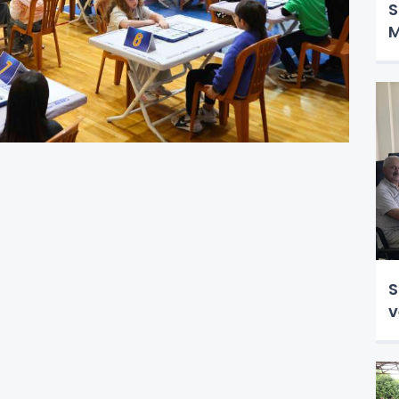
S
M
S
v