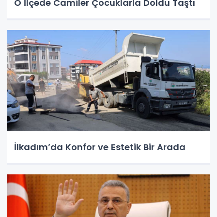
O İlçede Camiler Çocuklarla Doldu Taştı
İlkadım’da Konfor ve Estetik Bir Arada