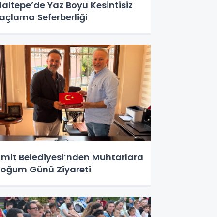
altepe’de Yaz Boyu Kesintisiz
laçlama Seferberliği
zmit Belediyesi’nden Muhtarlara
oğum Günü Ziyareti