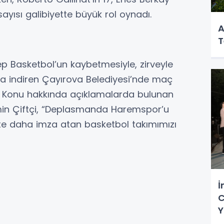
sayısı galibiyette büyük rol oynadı.
A
T
ep Basketbol’un kaybetmesiyle, zirveyle
aça indiren Çayırova Belediyesi’nde maç
. Konu hakkında açıklamalarda bulunan
in Çiftçi, “Deplasmanda Haremspor’u
te daha imza atan basketbol takımımızı
İ
C
Y