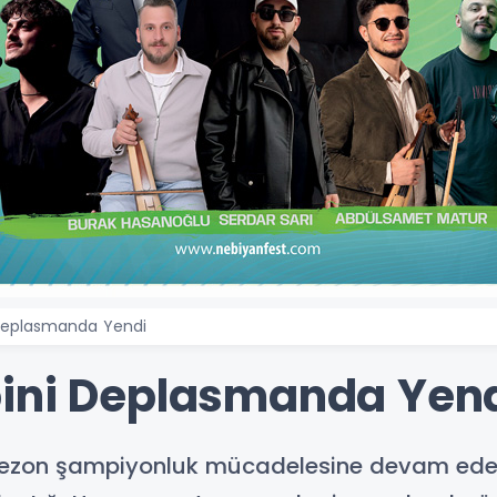
 Deplasmanda Yendi
bini Deplasmanda Yen
u sezon şampiyonluk mücadelesine devam ede