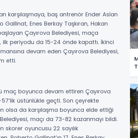
an karşılaşmaya, baş antrenör Ender Aslan
 Gallinat, Enes Berkay Taşkıran, Hakan
e başlayan Çayırova Belediyesi, maça
ilk periyodu da 15-24 önde kapattı. İkinci
ormansına devam eden Çayırova Belediyesi,
M
 etti.
T
nlüğü maç boyunca devam ettiren Çayırova
57’lik üstünlükle geçti. Son çeyrekte
olsa da karşılaşma boyunca elde ettiği
Belediyesi, maçı da 73-82 kazanmayı bildi.
n skorer oyuncusu 22 sayılık
en, Roberto Gallinat’ın 17, Enes Berkay