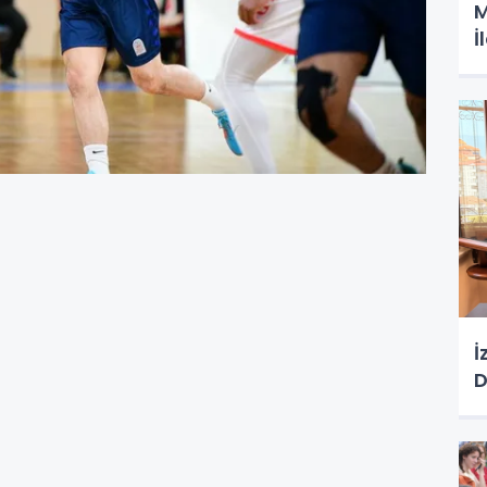
M
İ
İ
D