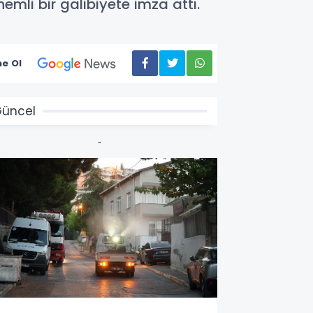
mli bir galibiyete imza attı.
e Ol
üncel