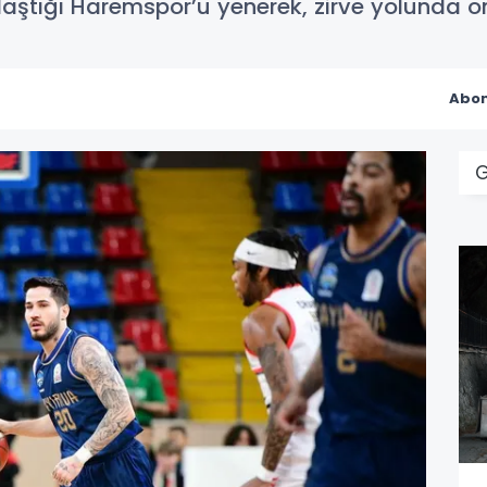
aştığı Haremspor’u yenerek, zirve yolunda öne
Abon
G