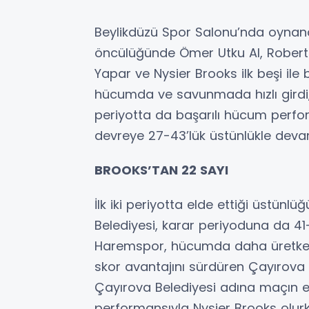
Beylikdüzü Spor Salonu’nda oynan
öncülüğünde Ömer Utku Al, Roberto
Yapar ve Nysier Brooks ilk beşi il
hücumda ve savunmada hızlı girdi, 
periyotta da başarılı hücum perf
devreye 27-43’lük üstünlükle devam
BROOKS’TAN 22 SAYI
İlk iki periyotta elde ettiği üstü
Belediyesi, karar periyoduna da 41-
Haremspor, hücumda daha üretken 
skor avantajını sürdüren Çayırova 
Çayırova Belediyesi adına maçın e
performansıyla Nysier Brooks olurk