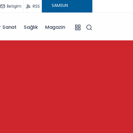
İletişim
RSS
r Sanat
Sağlık
Magazin
13:57
Kütahy