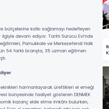
aile bütçelerine katkı sağlamayı hedefleyen
r ilgiyle devam ediyor. Tarihi Sürücü Evi’nde
ı eğitimleri, Pamukkale ve Merkezefendi Halk
B
bugün 54 farklı branşta, 35 uzman eğitmen
K
tı.
liyor
eknikleri harmanlayarak ürettikleri el emeği
diyesi bünyesinde faaliyet gösteren DENMEK
onomik kazanç elde etme imkânı bulurken,