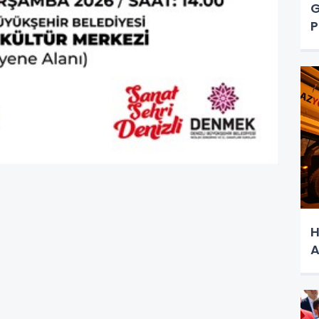
G
P
H
A