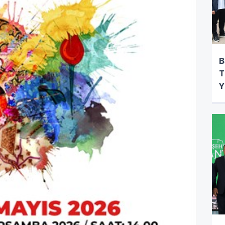
B
T
Y