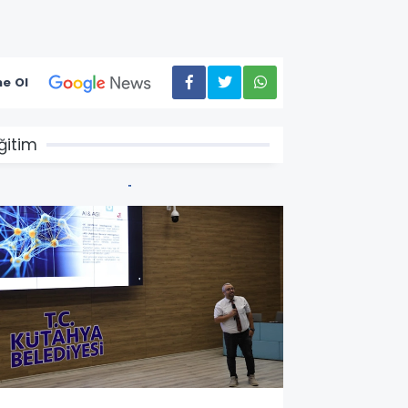
e Ol
ğitim