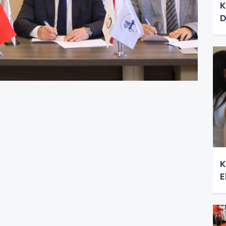
K
D
K
E