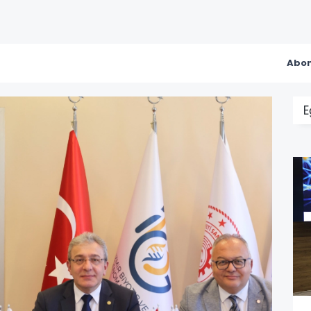
Abon
E