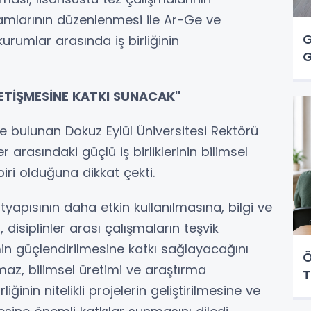
amlarının düzenlenmesi ile Ar-Ge ve
G
kurumlar arasında iş birliğinin
G
YETİŞMESİNE KATKI SUNACAK"
rde bulunan Dokuz Eylül Üniversitesi Rektörü
r arasındaki güçlü iş birliklerinin bilimsel
iri olduğuna dikkat çekti.
yapısının daha etkin kullanılmasına, bilgi ve
disiplinler arası çalışmaların teşvik
min güçlendirilmesine katkı sağlayacağını
Ö
lmaz, bilimsel üretimi ve araştırma
T
ğinin nitelikli projelerin geliştirilmesine ve