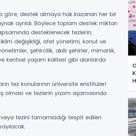
a göre, destek almaya hak kazanan her bir
aynak ayrıldı. Böylece toplam destek miktarı
apsamında desteklenecek tezlerin;
lim değişikliği, afet yönetimi, konut ve
timler, şehircilik, akıllı şehirler, mimarlık,
ve kentsel yaşam kalitesi gibi alanlarda
C
K
H
n tez konularının üniversite enstitüleri
ış olması ve tezlerin yazım aşamasında
veya tezini tamamladığı tespit edilen
sayılacak.