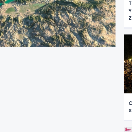
T
Y
Z
O
S