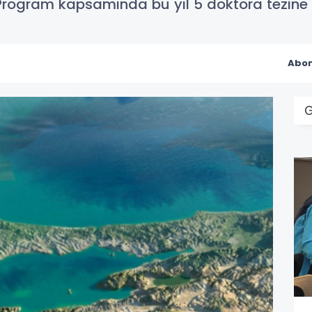
 Program kapsamında bu yıl 5 doktora tezine
Abon
G