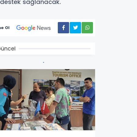
 destek sağlanacak.
e Ol
üncel