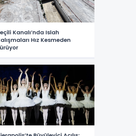
eçili Kanalı’nda Islah
alışmaları Hız Kesmeden
ürüyor
ierapolis’te Büyüleyici Açılış: