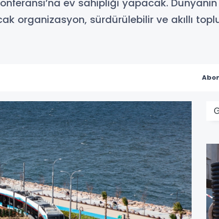
Konferansı’na ev sahipliği yapacak. Dünyanın
ak organizasyon, sürdürülebilir ve akıllı top
Abon
G