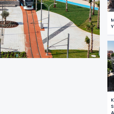
M
Y
K
S
A