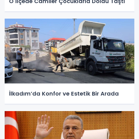
O İlçede Camiler Çocuklarla Doldu Taştı
İlkadım’da Konfor ve Estetik Bir Arada