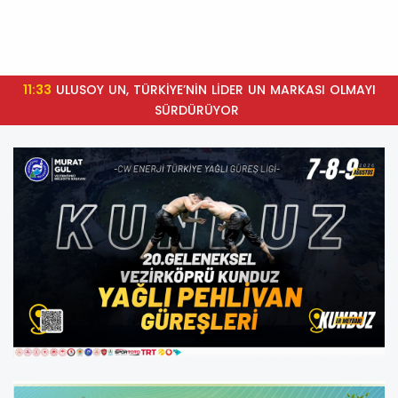
11:33
ULUSOY UN, TÜRKİYE’NİN LİDER UN MARKASI OLMAYI
SÜRDÜRÜYOR