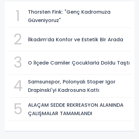
1
Thorsten Fink: "Genç Kadromuza
Güveniyoruz"
2
İlkadım’da Konfor ve Estetik Bir Arada
3
O İlçede Camiler Çocuklarla Doldu Taştı
4
Samsunspor, Polonyalı Stoper Igor
Drapinski'yi Kadrosuna Kattı
5
ALAÇAM SEDDE REKREASYON ALANINDA
ÇALIŞMALAR TAMAMLANDI