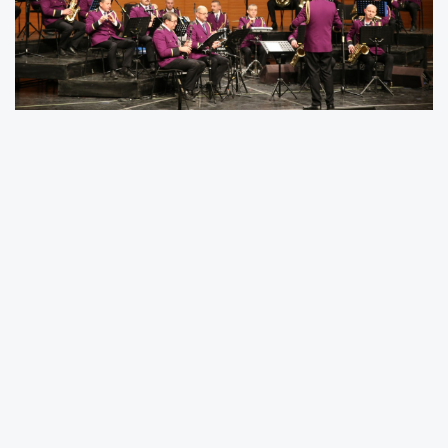
Atatürk Kongre ve Kültür Merkezi'nde
gerçekleştirilen konseri şef Mahmut Gökhan
Okumuş yönetti. Konserin ikinci yarısında
sahne alan Özbekistan Gülistan Vilayeti Müzik
Topluluğu, Bursalı müzikseverler için
"Prelyudiya", "Inprovizatsiya", "Bu Aşk Böyle
Bitemez" ve "New York" gibi eserleri seslendirdi.
Bursa Büyükşehir Belediyesi Başkanvekili Fethi