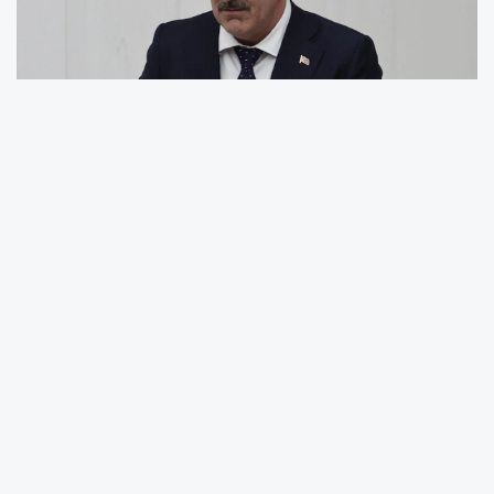
Cumhurbaşkanı Yardımcısı Cevdet Yılmaz,
TÜİK'in bugün açıkladığı 2026 yılı ilk çeyrek
büyüme verilerine ilişkin değerlendirmelerde
bulundu.
Türkiye ekonomisinin küresel ekonomide çoklu
krizlerin ve bölgesel jeopolitik gerilimlerin
arttığı bir dönemde dayanıklılığını