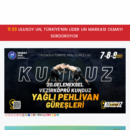
11:33
ULUSOY UN, TÜRKİYE’NİN LİDER UN MARKASI OLMAYI
SÜRDÜRÜYOR