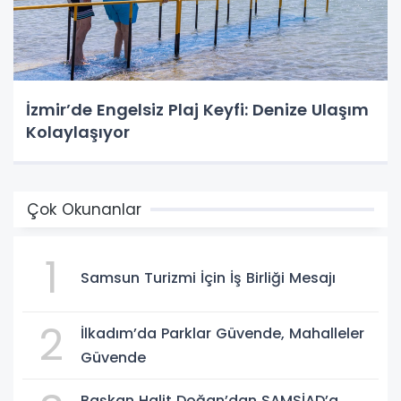
İzmir’de Engelsiz Plaj Keyfi: Denize Ulaşım
Kolaylaşıyor
Çok Okunanlar
1
Samsun Turizmi İçin İş Birliği Mesajı
2
İlkadım’da Parklar Güvende, Mahalleler
Güvende
Başkan Halit Doğan’dan SAMSİAD’a