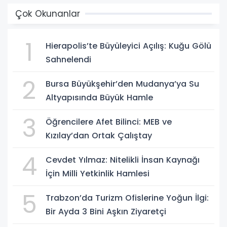
Çok Okunanlar
1
Hierapolis’te Büyüleyici Açılış: Kuğu Gölü
Sahnelendi
2
Bursa Büyükşehir’den Mudanya’ya Su
Altyapısında Büyük Hamle
3
Öğrencilere Afet Bilinci: MEB ve
Kızılay’dan Ortak Çalıştay
4
Cevdet Yılmaz: Nitelikli İnsan Kaynağı
İçin Milli Yetkinlik Hamlesi
5
Trabzon’da Turizm Ofislerine Yoğun İlgi:
Bir Ayda 3 Bini Aşkın Ziyaretçi