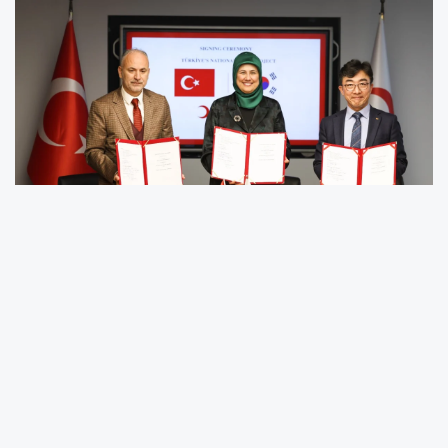
Türk Kızılay, Türkiye’nin plazma türevli ilaçlarda
dışa bağımlılığını ortadan kaldırmayı
hedefleyen stratejik adımını hayata geçirerek
Güney Kore merkezli SK Plasma ile ülkenin ilk
plazma kaynaklı ilaç üretim tesisinin kurulması