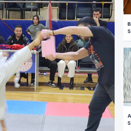
B
S
A
S