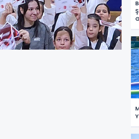
B
Ş
G
M
Y