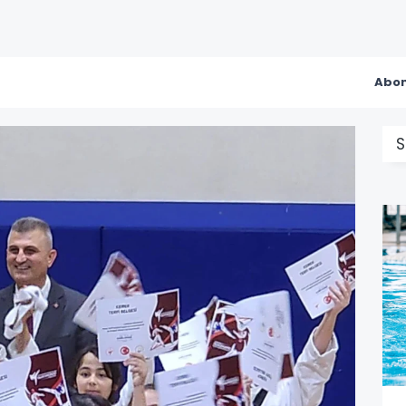
Abon
S