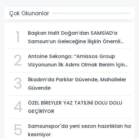
Çok Okunanlar
1
Başkan Halit Doğan’dan SAMSİAD’a
Samsun’un Geleceğine İlişkin Önemli
Müjdeler
2
Antoine Sekongo: “Amissos Group
Vizyonunun İlk Adımı Olmak Benim İçin
Çok Özel”
3
İlkadım’da Parklar Güvende, Mahalleler
Güvende
4
ÖZEL BİREYLER YAZ TATİLİNİ DOLU DOLU
GEÇİRİYOR
5
Samsunspor'da yeni sezon hazırlıkları hız
kesmiyor