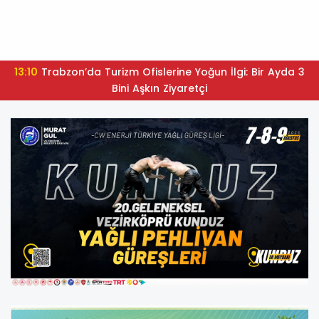
13:10
Trabzon’da Turizm Ofislerine Yoğun İlgi: Bir Ayda 3
Bini Aşkın Ziyaretçi