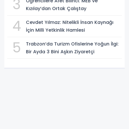
3
Öğrencilere Afet Bilinci: MEB ve
Kızılay’dan Ortak Çalıştay
4
Cevdet Yılmaz: Nitelikli İnsan Kaynağı
İçin Milli Yetkinlik Hamlesi
5
Trabzon’da Turizm Ofislerine Yoğun İlgi:
Bir Ayda 3 Bini Aşkın Ziyaretçi