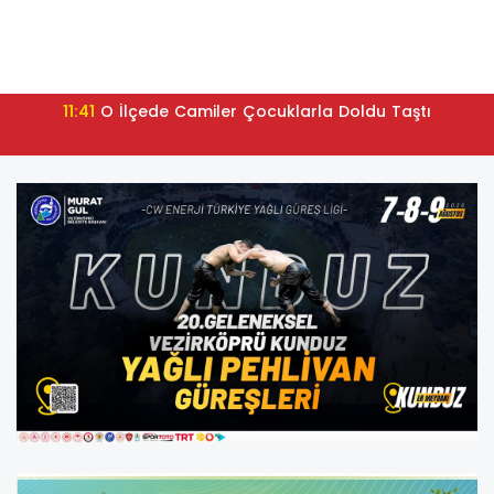
11:41
O İlçede Camiler Çocuklarla Doldu Taştı