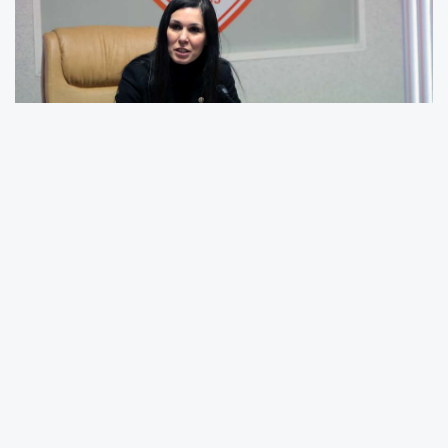
Karaaslan mesajında şu ifadelere yer verdi;
“Kurulduğu 30 Haziran 1965’ten bugüne
inancıyla, iradesiyle ve azmiyle taraftarlarını
sayısız başarıyla ve zaferle buluşturan
Samsunspor’umuz şehrimizin ortak sevdası
olmuştur. Tam 60 yıldır Türk futboluna, adını
efsaneler arasına yazdıran sayısız sporcu