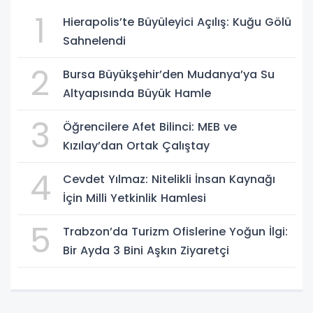
1
Hierapolis’te Büyüleyici Açılış: Kuğu Gölü
Sahnelendi
2
Bursa Büyükşehir’den Mudanya’ya Su
Altyapısında Büyük Hamle
3
Öğrencilere Afet Bilinci: MEB ve
Kızılay’dan Ortak Çalıştay
4
Cevdet Yılmaz: Nitelikli İnsan Kaynağı
İçin Milli Yetkinlik Hamlesi
5
Trabzon’da Turizm Ofislerine Yoğun İlgi:
Bir Ayda 3 Bini Aşkın Ziyaretçi