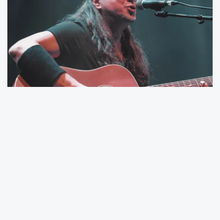
İzmir'in gözde ilçesi Urla'nın popüler
duraklarından Avlu Urla, Ege'de sanat ve
müziğin buluşma noktası olma misyonunu
sürdürüyor. Mekan, 8 Ağustos Cuma akşamı
Türk rock müzik sahnesinin eşsiz sesi Ogün
Sanlısoy’a ev sahipliği yaparak ziyaretçilerine