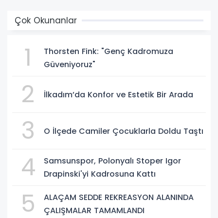
Çok Okunanlar
1
Thorsten Fink: "Genç Kadromuza
Güveniyoruz"
2
İlkadım’da Konfor ve Estetik Bir Arada
3
O İlçede Camiler Çocuklarla Doldu Taştı
4
Samsunspor, Polonyalı Stoper Igor
Drapinski'yi Kadrosuna Kattı
5
ALAÇAM SEDDE REKREASYON ALANINDA
ÇALIŞMALAR TAMAMLANDI