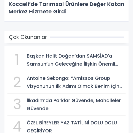
Kocaeli’de Tarımsal Ürünlere Değer Katan
Merkez Hizmete Girdi
Çok Okunanlar
1
Başkan Halit Doğan’dan SAMSİAD’a
Samsun’un Geleceğine İlişkin Önemli
Müjdeler
2
Antoine Sekongo: “Amissos Group
Vizyonunun İlk Adımı Olmak Benim İçin
Çok Özel”
3
İlkadım’da Parklar Güvende, Mahalleler
Güvende
4
ÖZEL BİREYLER YAZ TATİLİNİ DOLU DOLU
GEÇİRİYOR