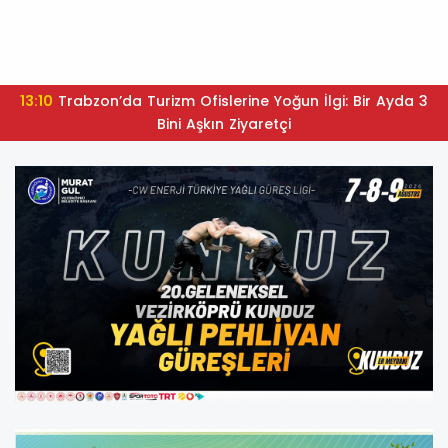
13:10
Trabzon’da Turizm Ofislerine Yoğun İlgi: Bir Ayda 3
Bini Aşkın Ziyaretçi