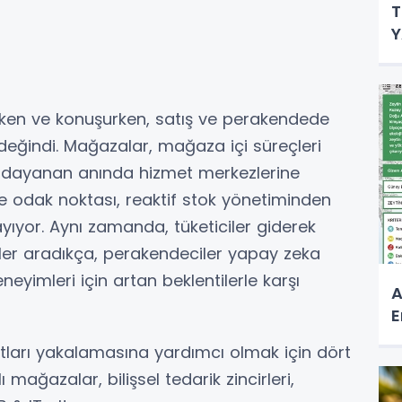
T
Y
ken ve konuşurken, satış ve perakendede
ğindi. Mağazalar, mağaza içi süreçleri
ra dayanan anında hizmet merkezlerine
de odak noktası, reaktif stok yönetiminden
ıyor. Aynı zamanda, tüketiciler giderek
etler aradıkça, perakendeciler yapay zeka
deneyimleri için artan beklentilerle karşı
A
E
atları yakalamasına yardımcı olmak için dört
mağazalar, bilişsel tedarik zincirleri,