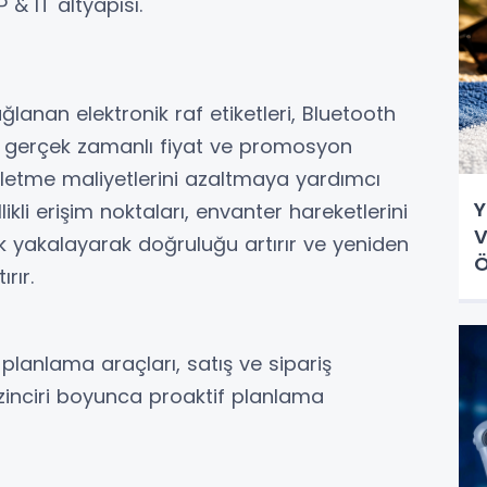
P & IT altyapısı.
ağlanan elektronik raf etiketleri, Bluetooth
, gerçek zamanlı fiyat ve promosyon
şletme maliyetlerini azaltmaya yardımcı
Y
likli erişim noktaları, envanter hareketlerini
V
ak yakalayarak doğruluğu artırır ve yeniden
Ö
rır.
lanlama araçları, satış ve sipariş
 zinciri boyunca proaktif planlama