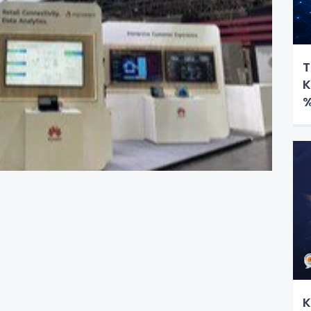
T
K
%
K