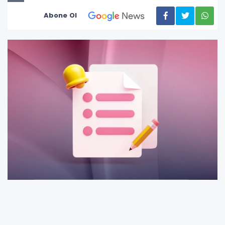
Abone Ol
Ticari, zirai ve mesleki faaliyetlerinden dolayı
gerçek usulde vergilendirilen mükellefler